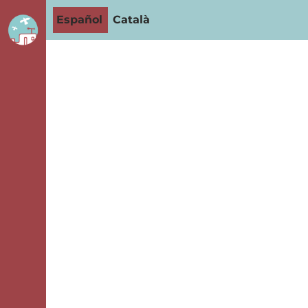
Español
Català