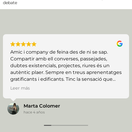
debate
Amic i company de feina des de ni se sap.
Compartir amb ell converses, passejades,
dubtes existencials, projectes, riures és un
autèntic plaer. Sempre en treus aprenentatges
gratificants i edificants. Tinc la sensació que
encara ens queda molt tram per recórrer
Leer más
plegats i ho celebro.
Marta Colomer
hace 4 años