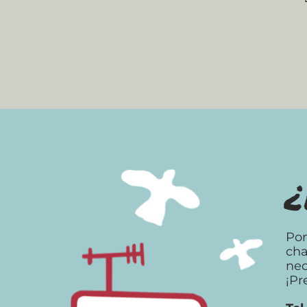
¿
Pon
cha
nec
¡Pr