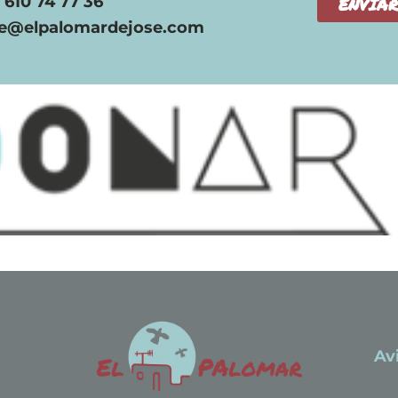
. 610 74 77 36
ENVIA
se@elpalomardejose.com
Av