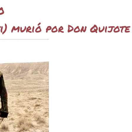
o
i) murió por Don Quijote