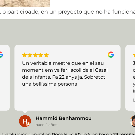
 o participado, en un proyecto que no ha funcion
e
Un veritable mestre que en el seu
moment em va fer l'acollida al Casal
dels Infants. Fa 22 anys ja. Sobretot
una bellíssima persona
.
Hammid Benhammou
hace 4 años
La evaluación general en
Google
es
5.0
de 5,
en base a
23 reseña