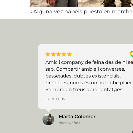
¿Alguna vez habéis puesto en marcha,
Amic i company de feina des de ni s
sap. Compartir amb ell converses,
passejades, dubtes existencials,
projectes, riures és un autèntic plaer.
Sempre en treus aprenentatges
gratificants i edificants. Tinc la
Leer más
sensació que encara ens queda molt
tram per recórrer plegats i ho celebro
Marta Colomer
hace 4 años