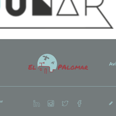
Av
os