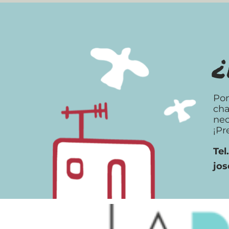
¿
Pon
cha
nec
¡Pr
Tel
jo