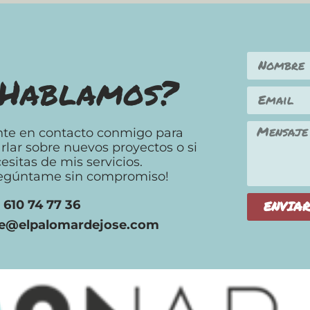
Hablamos?
te en contacto conmigo para
rlar sobre nuevos proyectos o si
esitas de mis servicios.
egúntame sin compromiso!
. 610 74 77 36
ENVIA
se@elpalomardejose.com