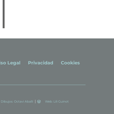
iso Legal
Privacidad
Cookies
Dibujos: Octavi Aballí
Web: Lili Guinot