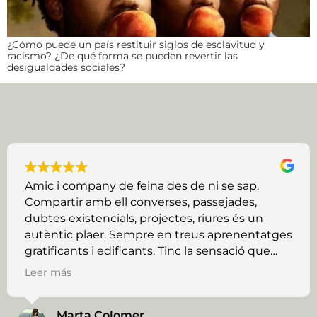
¿Cómo puede un país restituir siglos de esclavitud y
racismo? ¿De qué forma se pueden revertir las
desigualdades sociales?
Amic i company de feina des de ni se sap.
Compartir amb ell converses, passejades,
dubtes existencials, projectes, riures és un
autèntic plaer. Sempre en treus aprenentatges
gratificants i edificants. Tinc la sensació que
encara ens queda molt tram per recórrer
Leer más
plegats i ho celebro.
Marta Colomer