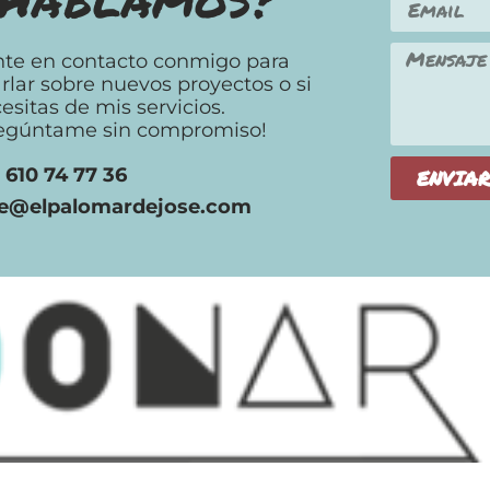
te en contacto conmigo para
rlar sobre nuevos proyectos o si
esitas de mis servicios.
egúntame sin compromiso!
. 610 74 77 36
ENVIA
se@elpalomardejose.com