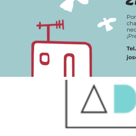
Pon
cha
nec
¡Pr
Tel
jo